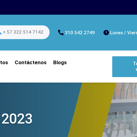
+ 57 322 514 7142
310 542 2749
Lunes / Vier
tos
Contáctenos
Blogs
T
 2023