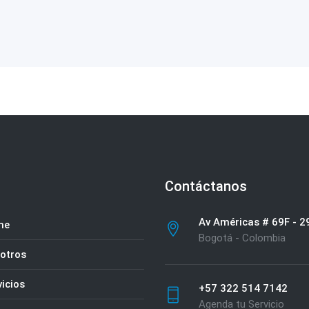
Contáctanos
Av Américas # 69F - 2
me
Bogotá - Colombia
otros
icios
+57 322 514 7142
Agenda tu Servicio