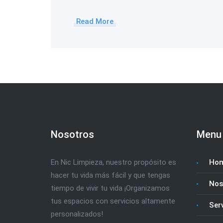
Read More
Nosotros
Menu
En Nic Limpieza, nuestro propósito es
Ho
hacer tu vida más fácil y que tengas
Nos
tiempo de vivir tu vida ¡Organizamos
tus espacios con servicios altamente
Serv
personalizados!