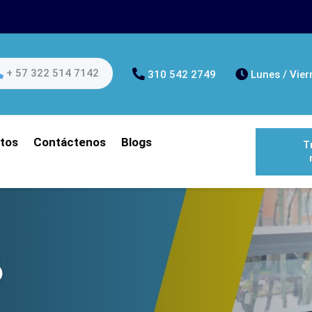
+ 57 322 514 7142
310 542 2749
Lunes / Vier
tos
Contáctenos
Blogs
T
6