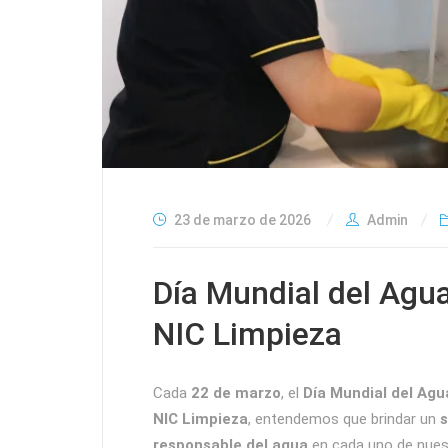
23 de marzo de 2026
Admin
Día Mundial del Agua
NIC Limpieza
Cada
22 de marzo
, el
Día Mundial del Agu
NIC Limpieza
, entendemos que brindar un
s
responsable del agua
en cada uno de nues