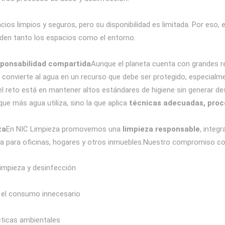
ios limpios y seguros, pero su disponibilidad es limitada. Por eso, 
iden tanto los espacios como el entorno.
esponsabilidad compartida
Aunque el planeta cuenta con grandes r
convierte al agua en un recurso que debe ser protegido, especialm
 el reto está en mantener altos estándares de higiene sin generar d
ue más agua utiliza, sino la que aplica
técnicas adecuadas, proce
za
En NIC Limpieza promovemos una
limpieza responsable
, integ
a para oficinas, hogares y otros inmuebles.Nuestro compromiso con 
limpieza y desinfección
 el consumo innecesario
cticas ambientales