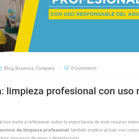
Blog
,
Business
,
Company
0 Comments
: limpieza profesional con uso
a
nos invita a reflexionar sobre la importancia de este recurso esencia
ervicio de limpieza profesional
también implica actuar con conci
tros procesos de aseo y desinfección.