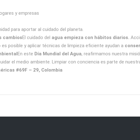
hogares y empresas
dad para aportar al cuidado del planeta.
s cambios
El cuidado del
agua empieza con hábitos diarios.
Acci
do es posible y aplicar técnicas de limpieza eficiente ayudan a
conser
mbiental
En este
Día Mundial del Agua
, reafirmamos nuestra misi
uidar el medio ambiente. Limpiar con conciencia es parte de nuestra
éricas #69F – 29, Colombia