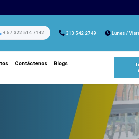
+ 57 322 514 7142
310 542 2749
Lunes / Vier
tos
Contáctenos
Blogs
T