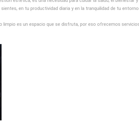
ión estética, es una necesidad para cuidar la salud, el bienestar y l
entes, en tu productividad diaria y en la tranquilidad de tu entorno
 limpio es un espacio que se disfruta, por eso ofrecemos servicios