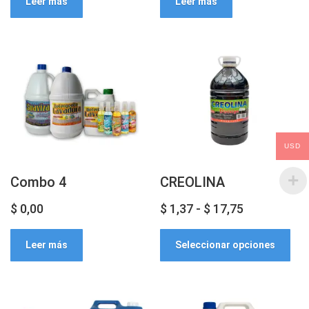
Leer más
Leer más
USD
Combo 4
CREOLINA
Rango
$
0,00
$
1,37
-
$
17,75
Est
de
Leer más
Seleccionar opciones
pro
precios:
tien
desde
múlt
$ 1,37
vari