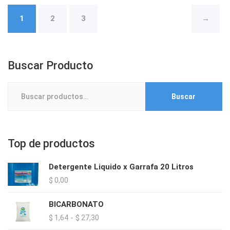
pueden
se
1
2
3
→
elegir
pue
en
eleg
la
en
Buscar Producto
página
la
de
pág
Buscar
producto
de
Buscar
por:
pro
Top de productos
Detergente Liquido x Garrafa 20 Litros
$
0,00
BICARBONATO
Rango
-
$
1,64
$
27,30