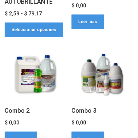
AUTOBRILLANTE
de
pág
$
0,00
producto
de
Rango
$
2,59
-
$
79,17
pro
Este
Leer más
de
Seleccionar opciones
producto
precios:
tiene
desde
múltiples
$ 2,59
variantes.
hasta
Las
$ 79,17
opciones
se
pueden
elegir
en
Combo 2
Combo 3
la
página
$
0,00
$
0,00
de
producto