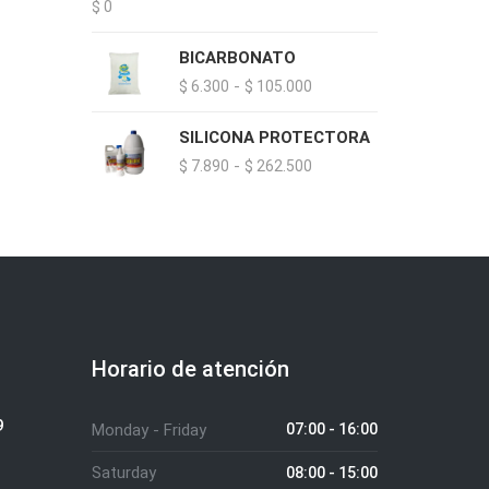
$
0
BICARBONATO
Rango
-
$
6.300
$
105.000
de
SILICONA PROTECTORA
precios:
Rango
-
$
7.890
$
262.500
desde
de
$ 6.300
precios:
hasta
desde
$ 105.000
$ 7.890
hasta
$ 262.500
Horario de atención
9
Monday - Friday
07:00 - 16:00
Saturday
08:00 - 15:00