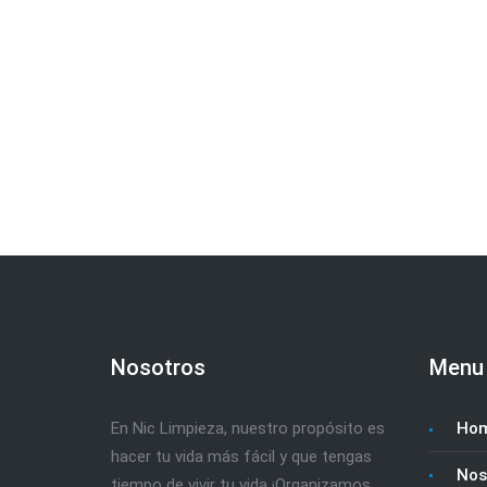
Nosotros
Menu
En Nic Limpieza, nuestro propósito es
Ho
hacer tu vida más fácil y que tengas
Nos
tiempo de vivir tu vida ¡Organizamos