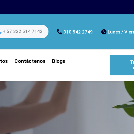
+ 57 322 514 7142
310 542 2749
Lunes / Vier
tos
Contáctenos
Blogs
T