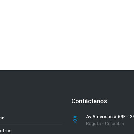
Contáctanos
Av Américas # 69F - 2
me
Bogotá - Colombia
otros