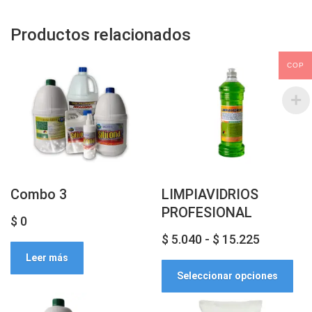
Productos relacionados
COP
Combo 3
LIMPIAVIDRIOS
PROFESIONAL
$
0
Rango
$
5.040
-
$
15.225
Leer más
Est
de
Seleccionar opciones
pro
precios:
tien
desde