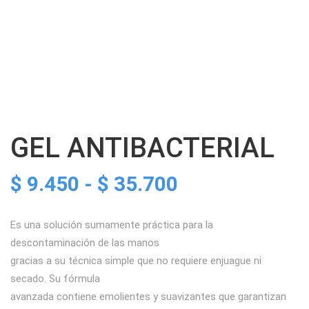
GEL ANTIBACTERIAL
Rango
$
9.450
-
$
35.700
de
Es una solución sumamente práctica para la
descontaminación de las manos
precios:
gracias a su técnica simple que no requiere enjuague ni
secado. Su fórmula
desde
avanzada contiene emolientes y suavizantes que garantizan