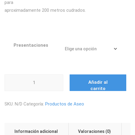
para
desde
aproximadamente 200 metros cudrados.
$ 12.075
hasta
Presentaciones
$ 378.000
SELLANTE
Añadir al
POLIMÉRICO
carrito
cantidad
SKU:
N/D
Categoría:
Productos de Aseo
Información adicional
Valoraciones (0)