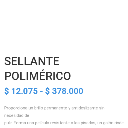
SELLANTE
POLIMÉRICO
Rango
$
12.075
-
$
378.000
de
Proporciona un brillo permanente y antideslizante sin
necesidad de
precios:
pulir. Forma una película resistente a las pisadas; un galón rinde