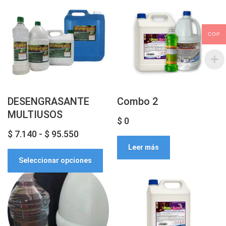
COP
DESENGRASANTE
Combo 2
MULTIUSOS
$
0
Rango
$
7.140
-
$
95.550
Este
Leer más
de
Seleccionar opciones
producto
precios:
tiene
desde
múltiples
$ 7.140
variantes.
hasta
Las