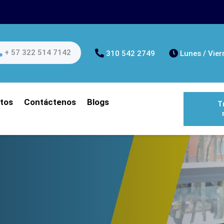
+ 57 322 514 7142
310 542 2749
Lunes / Vier
tos
Contáctenos
Blogs
T