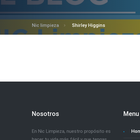
Nic limpieza
Shirley Higgins
Nosotros
Menu
En Nic Limpieza, nuestro propósito es
Ho
hacer tu vida más fácil y que tengas