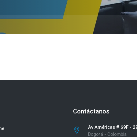
Contáctanos
Av Américas # 69F - 2
me
Bogotá - Colombia